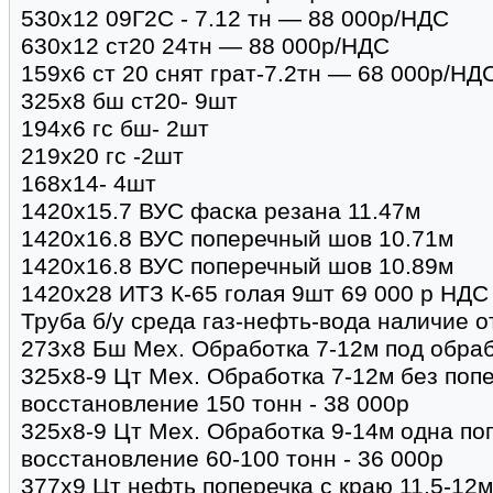
530х12 09Г2С - 7.12 тн — 88 000р/НДС
630х12 ст20 24тн — 88 000р/НДС
159х6 ст 20 снят грат-7.2тн — 68 000р/НД
325х8 бш ст20- 9шт
194х6 гс бш- 2шт
219х20 гс -2шт
168х14- 4шт
1420х15.7 ВУС фаска резана 11.47м
1420х16.8 ВУС поперечный шов 10.71м
1420х16.8 ВУС поперечный шов 10.89м
1420х28 ИТЗ К-65 голая 9шт 69 000 р НДС
Труба б/у среда газ-нефть-вода наличие от
273х8 Бш Мех. Обработка 7-12м под обрабо
325х8-9 Цт Мех. Обработка 7-12м без поп
восстановление 150 тонн - 38 000р
325х8-9 Цт Мех. Обработка 9-14м одна по
восстановление 60-100 тонн - 36 000р
377х9 Цт нефть поперечка с краю 11.5-12м