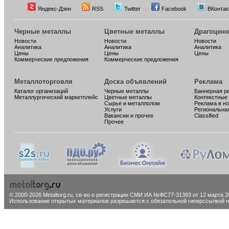
Яндекс-Дзен
RSS
Twitter
Facebook
ВКонтак
Черные металлы
Цветные металлы
Драгоцен
Новости
Новости
Новости
Аналитика
Аналитика
Аналитика
Цены
Цены
Цены
Коммерческие предложения
Коммерческие предложения
Металлоторговля
Доска объявлений
Реклама
Каталог организаций
Черные металлы
Баннерная р
Металлургический маркетплейс
Цветные металлы
Контекстные
Сырье и металлолом
Реклама в н
Услуги
Региональна
Вакансии и прочее
Classified
Прочее
© 2000-2026 Metaltorg.ru,
св-во о регистрации СМИ ИА №ФС77-31393 от 12 марта 20
Использование открытых материалов разрешается с обязательной гиперссылкой на 