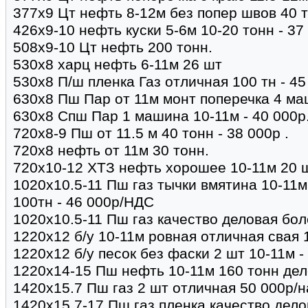
377х9 Цт нефть 8-12м без попер швов 40 
426х9-10 нефть куски 5-6м 10-20 тонн - 37
508х9-10 Цт нефть 200 тонн.
530х8 харц нефть 6-11м 26 шт
530х8 П/ш пленка Газ отличная 100 тн - 45
630х8 Пш Пар от 11м монт поперечка 4 ма
630х8 Спш Пар 1 машина 10-11м - 40 000р
720х8-9 Пш от 11.5 м 40 тонн - 38 000р .
720х8 нефть от 11м 30 тонн.
720х10-12 ХТЗ нефть хорошее 10-11м 20 ш
1020х10.5-11 Пш газ тычки вмятина 10-11
100тн - 46 000р/НДС
1020х10.5-11 Пш газ качество деловая бол
1220х12 б/у 10-11м ровная отличная свая 
1220х12 б/у песок без фаски 2 шт 10-11м - 
1220х14-15 Пш нефть 10-11м 160 тонн дело
1420х15.7 Пш газ 2 шт отличная 50 000р/
1420х15.7-17 Пш газ пленка качество дело